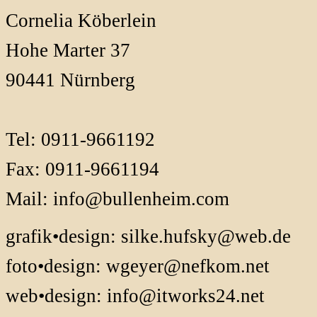
Cornelia Köberlein
Hohe Marter 37
90441 Nürnberg
Tel: 0911-9661192
Fax: 0911-9661194
Mail:
info@bullenheim.com
grafik•design:
silke.hufsky@web.de
foto•design:
wgeyer@nefkom.net
web•design:
info@itworks24.net